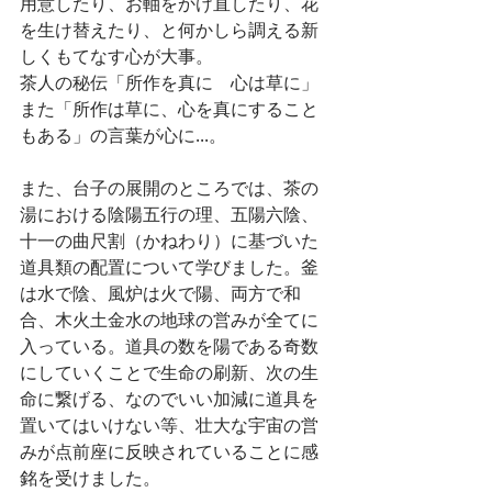
用意したり、お軸をかけ直したり、花
を生け替えたり、と何かしら調える新
しくもてなす心が大事。
茶人の秘伝「所作を真に　心は草に」
また「所作は草に、心を真にすること
もある」の言葉が心に...。
また、台子の展開のところでは、茶の
湯における陰陽五行の理、五陽六陰、
十一の曲尺割（かねわり）に基づいた
道具類の配置について学びました。釜
は水で陰、風炉は火で陽、両方で和
合、木火土金水の地球の営みが全てに
入っている。道具の数を陽である奇数
にしていくことで生命の刷新、次の生
命に繋げる、なのでいい加減に道具を
置いてはいけない等、壮大な宇宙の営
みが点前座に反映されていることに感
銘を受けました。