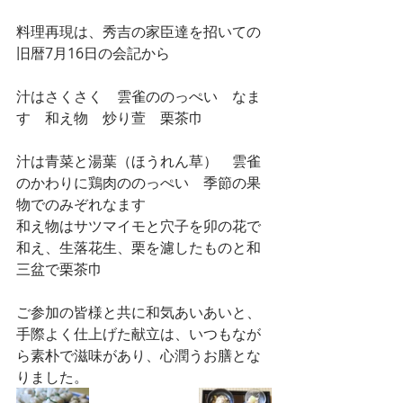
料理再現は、秀吉の家臣達を招いての
旧暦7月16日の会記から
汁はさくさく　雲雀ののっぺい　なま
す　和え物　炒り萱　栗茶巾
汁は青菜と湯葉（ほうれん草）　雲雀
のかわりに鶏肉ののっぺい　季節の果
物でのみぞれなます
和え物はサツマイモと穴子を卯の花で
和え、生落花生、栗を濾したものと和
三盆で栗茶巾
ご参加の皆様と共に和気あいあいと、
手際よく仕上げた献立は、いつもなが
ら素朴で滋味があり、心潤うお膳とな
りました。