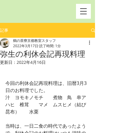
記事
鶴の茶寮京都教室スタッフ
2022年3月17日
読了時間: 1分
弥生の利休会記再現料理
更新日：
2022年4月16日
今回の利休会記再現料理は、旧暦3月3
日のお料理でした。
汁　ヨモキノモチ　　煮物　鳥　串ア
ハヒ　椎茸　　マメ　ムスヒメ（結び
昆布）　　水栗
当時は、一日二食の時代であったよう