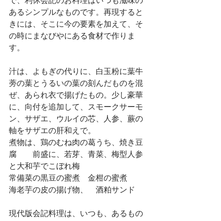
で、利休会記のお料理はいつも滋味の
あるシンプルなものです。再現すると
きには、そこに今の要素を加えて、そ
の時にまなびやにある食材で作りま
す。
汁は、よもぎの代りに、白玉粉に葉牛
蒡の葉とうるいの葉の刻んだものを混
ぜ、あられ衣で揚げたもの。少し豪華
に、向付を追加して、スモークサーモ
ン、サザエ、ウルイの芯、人参、蕨の
軸をサザエの肝和えで。
煮物は、鶏のむね肉の葛うち、焼き豆
腐　　前盛に、若芽、青菜、梅型人参
と大和芋でこぼれ梅
常備菜の黒豆の蜜煮　金柑の蜜煮　　
海老芋の皮の揚げ物、　酒粕サンド　
現代版会記料理は、いつも、あるもの